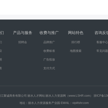
们
产品与服务
收费与推广
网站特色
咨询反
们
招聘会
品牌推广
排行榜
客服中心
议
收费标准
地图搜索
常见问题
明
广告投放
质
支付方式
rved 版权所有浙江聚诚商务有限公司 丽水人才网站:丽水人力资源网（www.LSHR.com）
浙ICP备13
地址：丽水人力资源服务产业园 EMAIL：vip#lshr.com