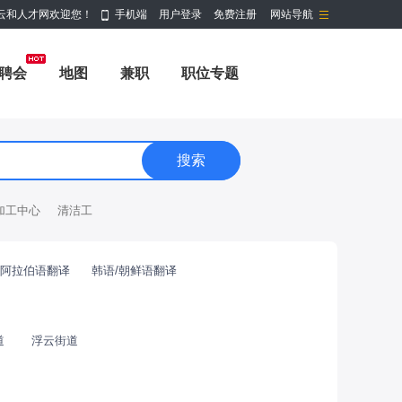
云和人才网欢迎您！
手机端
用户登录
免费注册
网站导航
聘会
地图
兼职
职位专题
加工中心
清洁工
阿拉伯语翻译
韩语/朝鲜语翻译
道
浮云街道