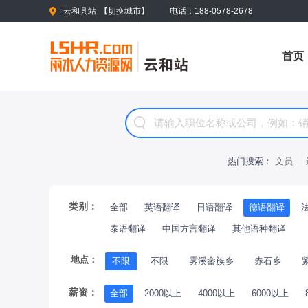
云和县站
【
切换城市
】
电话：188-0578-2678
首页
热门搜索：
文员
类别：
全部
英语翻译
日语翻译
德语翻译
泰语翻译
中国方言翻译
其他语种翻译
地点：
不限
不限
雾溪畲族乡
赤石乡
薪资：
全部
2000以上
4000以上
6000以上