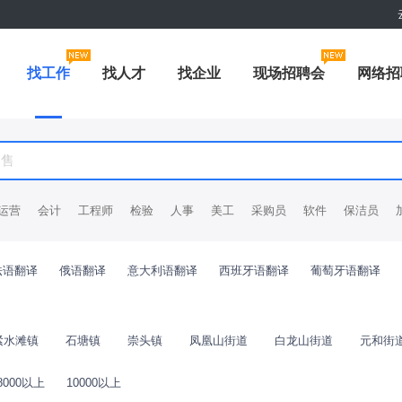
找工作
找人才
找企业
现场招聘会
网络招
运营
会计
工程师
检验
人事
美工
采购员
软件
保洁员
法语翻译
俄语翻译
意大利语翻译
西班牙语翻译
葡萄牙语翻译
紧水滩镇
石塘镇
崇头镇
凤凰山街道
白龙山街道
元和街
8000以上
10000以上